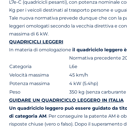
L7e-C (quadricicli pesanti), con potenza nominale co
Kg per i veicoli destinati al trasporto persone e ugual
Tale nuova normativa prevede dunque che con la paten
leggeri omologati secondo la vecchia direttiva e con 
massima di 6 kW.
QUADRICICLI LEGGERI
In materia di omologazione
il quadriciclo leggero 
Normativa precedente 2
Categoria
L6e
Velocità massima
45 km/h
Potenza massima
4 kW (5.4hp)
Peso
350 kg (senza carburante 
GUIDARE UN QUADRICICLO LEGGERO IN ITALIA
Un quadriciclo leggero può essere guidato da tit
di categoria AM
. Per conseguire la patente AM è ob
risposte chiuse (vero o falso). Dopo il superamento de