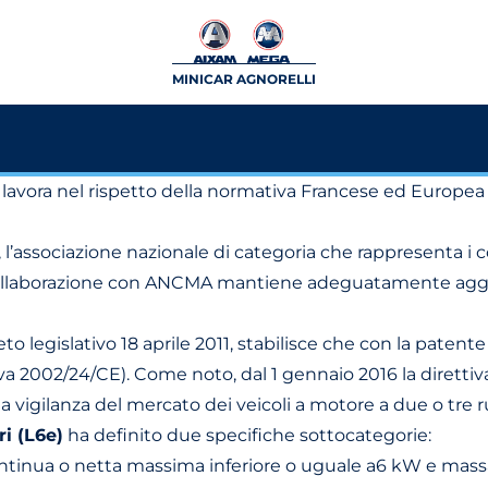
MINICAR AGNORELLI
, lavora nel rispetto della normativa Francese ed Europe
, l’associazione nazionale di categoria che rappresenta i co
 In collaborazione con ANCMA mantiene adeguatamente aggi
reto legislativo 18 aprile 2011, stabilisce che con la patent
ettiva 2002/24/CE). Come noto, dal 1 gennaio 2016 la dirett
 vigilanza del mercato dei veicoli a motore a due o tre ru
ri (L6e)
ha definito due specifiche sottocategorie:
ntinua o netta massima inferiore o uguale a6 kW e massa 