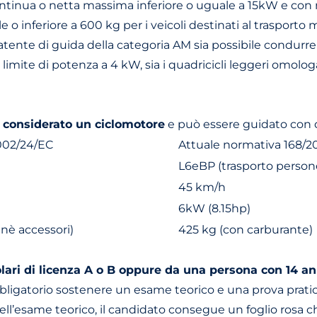
ntinua o netta massima inferiore o uguale a 15kW e con m
e o inferiore a 600 kg per i veicoli destinati al trasporto m
te di guida della categoria AM sia possibile condurre (c
limite di potenza a 4 kW, sia i quadricicli leggeri omolo
è considerato un ciclomotore
e può essere guidato con di
002/24/EC
Attuale normativa 168/2
L6eBP (trasporto person
45 km/h
6kW (8.15hp)
nè accessori)
425 kg (con carburante)
olari di licenza A o B oppure da una persona con 14 a
bligatorio sostenere un esame teorico e una prova pratica
ll’esame teorico, il candidato consegue un foglio rosa che