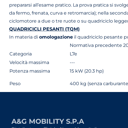
prepararsi all’esame pratico. La prova pratica si svo
da fermo, frenata, curva e retromarcia); nella seconda
ciclomotore a due o tre ruote o su quadriciclo legge
QUADRICICLI PESANTI (TQM)
In materia di
omologazione
il quadriciclo pesante 
Normativa precedente 2
Categoria
L7e
Velocità massima
---
Potenza massima
15 kW (20.3 hp)
Peso
400 kg (senza carburante
A&G MOBILITY S.P.A